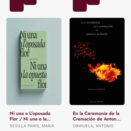
Ni una o L'oposada
En la Ceremonia de la
Flor / Ni una o la
Cremación de Antonio
Opuesta Flor.
Orihuela
SEVILLA PARIS, MARIA
ORIHUELA, ANTONIO