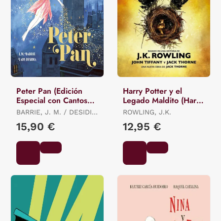
Peter Pan (Edición
Harry Potter y el
Especial con Cantos
Legado Maldito (Harry
Tintados)
Potter 8)
BARRIE, J. M. / DESIDIA,
ROWLING, J.K.
LADY
15,90 €
12,95 €