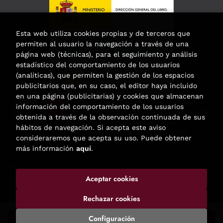
Esta web utiliza cookies propias y de terceros que
permiten al usuario la navegación a través de una
página web (técnicas), para el seguimiento y análisis
estadístico del comportamiento de los usuarios
(analíticas), que permiten la gestión de los espacios
publicitarios que, en su caso, el editor haya incluido
en una página (publicitarias) y cookies que almacenan
Esta actividad ha recibido una ayuda
información del comportamiento de los usuarios
para la modernización de las librerías de
obtenida a través de la observación continuada de sus
la Comunidad de Madrid
hábitos de navegación. Si acepta este aviso
correspondiente al año 2025.
consideraremos que acepta su uso. Puede obtener
más información
aquí
.
Aceptar cookies
2026 ©
Enclave de libros
. Todos los Derechos Reservados |
Trevenque Group
Rechazar cookies
Configuración