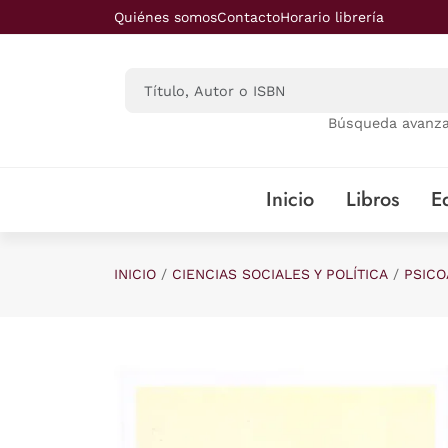
Saltar al contenido principal
Quiénes somos
Contacto
Horario librería
Búsqueda avanz
Inicio
Libros
Ed
INICIO
CIENCIAS SOCIALES Y POLÍTICA
PSICO