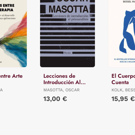
entre Arte
Lecciones de
El Cuerpo
Introducción Al
Cuenta
Psicoanálisis
VA
MASOTTA, OSCAR
KOLK, BES
DER
13,00 €
15,95 €