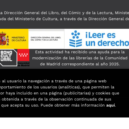
a Dirección General del Libro, del Cómic y de la Lectura, Minist
da del Ministerio de Cultura, a través de la Dirección General de
Esta actividad ha recibido una ayuda para la
modernización de las librerías de la Comunidad
de Madrid correspondiente al año 2025.
n al usuario la navegación a través de una página web
omportamiento de los usuarios (analíticas), que permiten la
tor haya incluido en una página (publicitarias) y cookies que
obtenida a través de la observación continuada de sus
os que acepta su uso. Puede obtener más información
aquí
.
eservados |
Trevenque Group