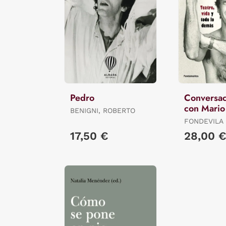
Pedro
Conversac
con Mario
BENIGNI, ROBERTO
FONDEVILA
SANTIAGO / PETIT
17,50 €
28,00 
BOZZO, TE