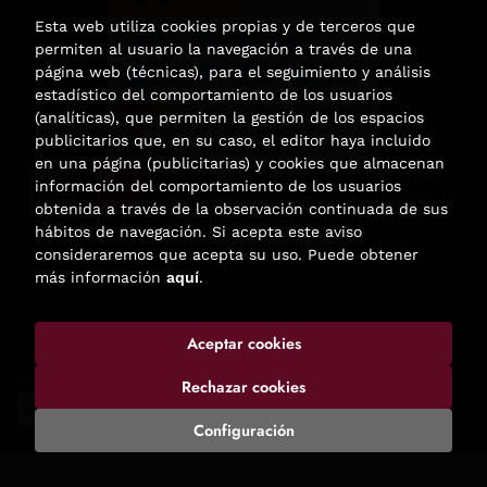
Esta web utiliza cookies propias y de terceros que
permiten al usuario la navegación a través de una
página web (técnicas), para el seguimiento y análisis
estadístico del comportamiento de los usuarios
(analíticas), que permiten la gestión de los espacios
publicitarios que, en su caso, el editor haya incluido
en una página (publicitarias) y cookies que almacenan
Esta actividad ha recibido una ayuda
información del comportamiento de los usuarios
para la modernización de las librerías de
obtenida a través de la observación continuada de sus
la Comunidad de Madrid
hábitos de navegación. Si acepta este aviso
correspondiente al año 2025.
consideraremos que acepta su uso. Puede obtener
más información
aquí
.
Aceptar cookies
2026 ©
Enclave de libros
. Todos los Derechos Reservados |
Trevenque Group
Rechazar cookies
Configuración