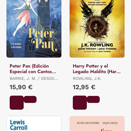
Peter Pan (Edición
Harry Potter y el
Especial con Cantos
Legado Maldito (Harry
Tintados)
Potter 8)
BARRIE, J. M. / DESIDIA,
ROWLING, J.K.
LADY
15,90 €
12,95 €