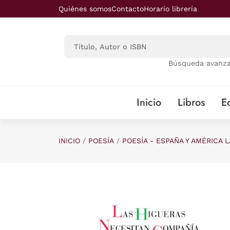
Saltar al contenido principal
Quiénes somos
Contacto
Horario librería
Búsqueda avanz
Inicio
Libros
Ed
INICIO
POESÍA
POESÍA - ESPAÑA Y AMÉRICA L