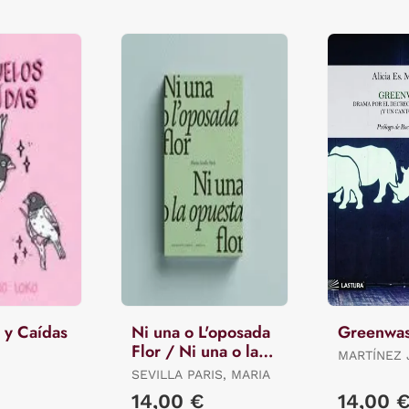
 y Caídas
Ni una o L'oposada
Greenwa
Flor / Ni una o la
MARTÍNEZ 
Opuesta Flor.
ALICIA ES.
SEVILLA PARIS, MARIA
14,00 €
14,00 