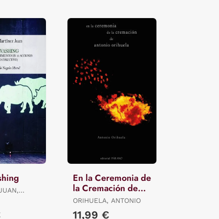
shing
En la Ceremonia de
la Cremación de
JUAN,
Antonio Orihuela
ORIHUELA, ANTONIO
€
11,99 €