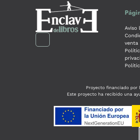
Págin
Aviso 
Condi
venta
Políti
privac
Políti
Proyecto financiado por l
Este proyecto ha recibido una ayu