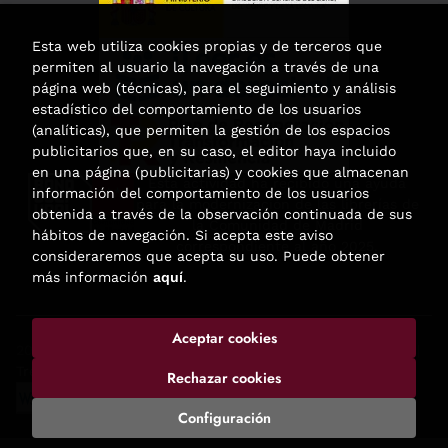
Esta web utiliza cookies propias y de terceros que
permiten al usuario la navegación a través de una
página web (técnicas), para el seguimiento y análisis
estadístico del comportamiento de los usuarios
(analíticas), que permiten la gestión de los espacios
publicitarios que, en su caso, el editor haya incluido
en una página (publicitarias) y cookies que almacenan
Esta actividad ha recibido una ayuda
información del comportamiento de los usuarios
para la modernización de las librerías de
obtenida a través de la observación continuada de sus
la Comunidad de Madrid
hábitos de navegación. Si acepta este aviso
correspondiente al año 2025.
consideraremos que acepta su uso. Puede obtener
más información
aquí
.
Aceptar cookies
2026 ©
Enclave de libros
. Todos los Derechos Reservados |
Trevenque Group
Rechazar cookies
Configuración