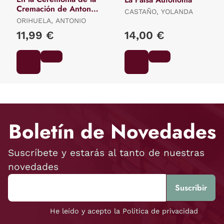
Cremación de Antonio
CASTAÑO, YOLANDA
Orihuela
ORIHUELA, ANTONIO
11,99 €
14,00 €
Boletín de Novedades
Suscríbete y estarás al tanto de nuestras
novedades
He leído y acepto la Política de privacidad