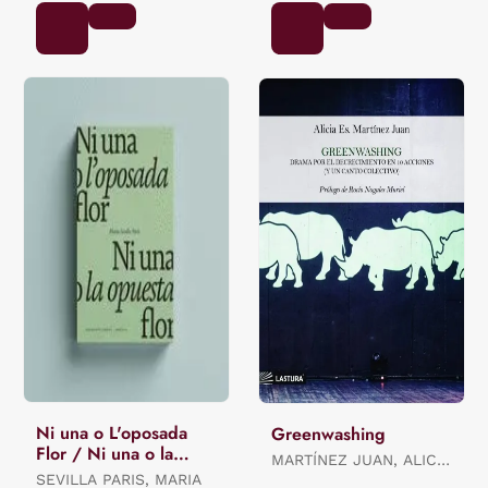
Ni una o L'oposada
Greenwashing
Flor / Ni una o la
MARTÍNEZ JUAN, ALICIA
Opuesta Flor.
SEVILLA PARIS, MARIA
ES.