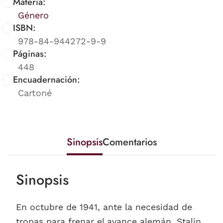
Materia:
Género
ISBN:
978-84-944272-9-9
Páginas:
448
Encuadernación:
Cartoné
Sinopsis
Comentarios
Sinopsis
En octubre de 1941, ante la necesidad de
tropas para frenar el avance alemán, Stalin