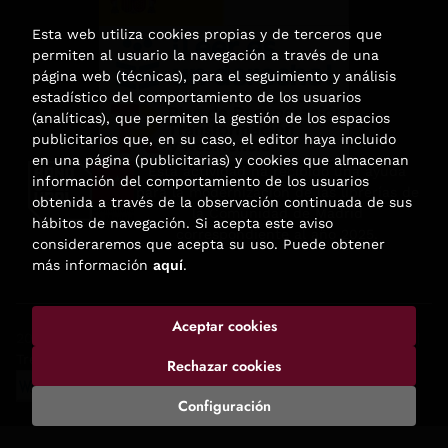
Esta web utiliza cookies propias y de terceros que
permiten al usuario la navegación a través de una
página web (técnicas), para el seguimiento y análisis
estadístico del comportamiento de los usuarios
(analíticas), que permiten la gestión de los espacios
publicitarios que, en su caso, el editor haya incluido
en una página (publicitarias) y cookies que almacenan
Esta actividad ha recibido una ayuda
información del comportamiento de los usuarios
para la modernización de las librerías de
obtenida a través de la observación continuada de sus
la Comunidad de Madrid
hábitos de navegación. Si acepta este aviso
correspondiente al año 2025.
consideraremos que acepta su uso. Puede obtener
más información
aquí
.
Aceptar cookies
2026 ©
Enclave de libros
. Todos los Derechos Reservados |
Trevenque Group
Rechazar cookies
Configuración