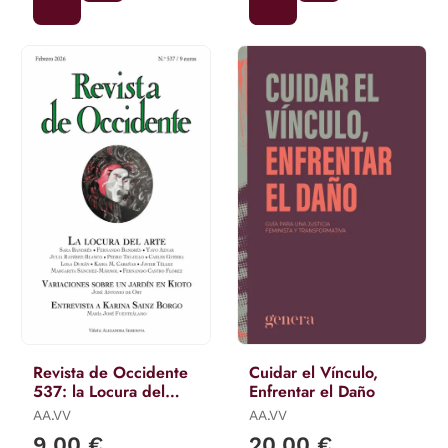
Revista de Occidente
Cuidar el Vínculo,
537: la Locura del
Enfrentar el Daño
Arte
AA.VV
AA.VV
9,00 €
20,00 €