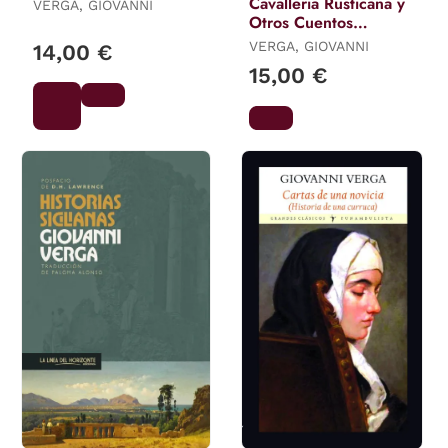
Cavalleria Rusticana y
VERGA, GIOVANNI
Otros Cuentos
Sicilianos. Ilustrado
VERGA, GIOVANNI
14,00 €
15,00 €