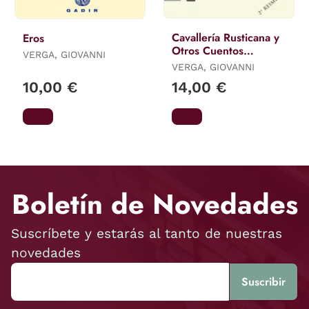
Cavallería Rusticana y
Eros
Otros Cuentos
VERGA, GIOVANNI
Sicilianos
VERGA, GIOVANNI
10,00 €
14,00 €
Boletín de Novedades
Suscríbete y estarás al tanto de nuestras
novedades