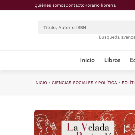
Saltar al contenido principal
Quiénes somos
Contacto
Horario librería
Búsqueda avanz
Inicio
Libros
Ed
INICIO
CIENCIAS SOCIALES Y POLÍTICA
POLÍT