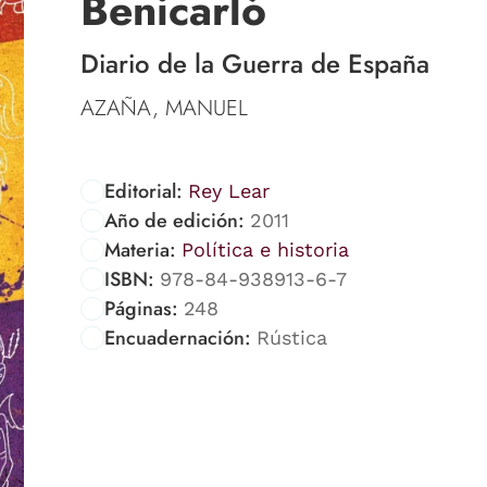
Benicarló
Diario de la Guerra de España
AZAÑA, MANUEL
Editorial:
Rey Lear
Año de edición:
2011
Materia:
Política e historia
ISBN:
978-84-938913-6-7
Páginas:
248
Encuadernación:
Rústica