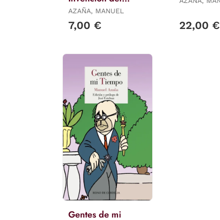
AZAÑA, MA
Quijote
AZAÑA, MANUEL
7,00 €
22,00 €
Gentes de mi