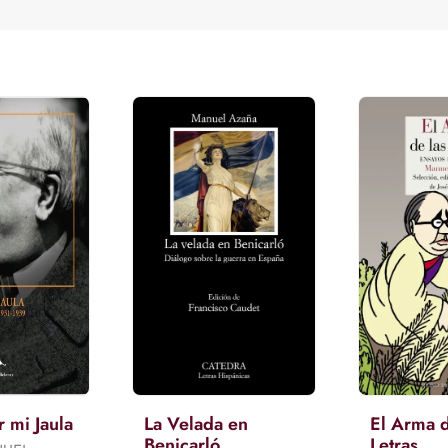
 mi Jaula
La Velada en
El Arma d
Benicarló
Letras