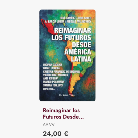
Reimaginar los
Futuros Desde
América Latina
AA.VV
24,00 €