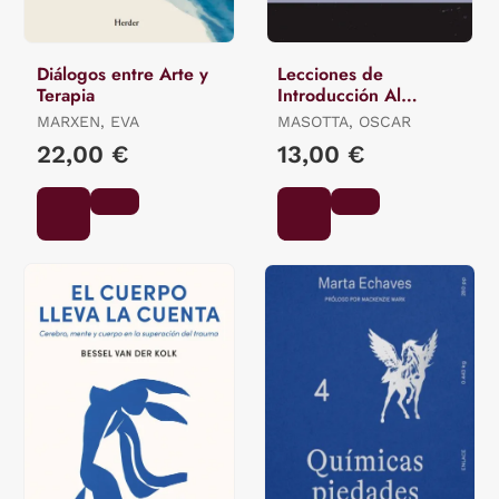
Diálogos entre Arte y
Lecciones de
Terapia
Introducción Al
Psicoanálisis
MARXEN, EVA
MASOTTA, OSCAR
22,00 €
13,00 €