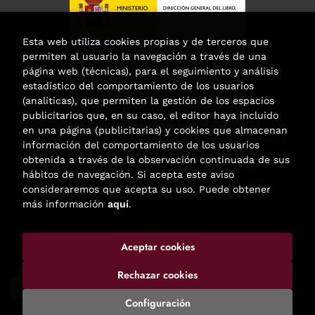
Esta web utiliza cookies propias y de terceros que
permiten al usuario la navegación a través de una
página web (técnicas), para el seguimiento y análisis
estadístico del comportamiento de los usuarios
(analíticas), que permiten la gestión de los espacios
publicitarios que, en su caso, el editor haya incluido
en una página (publicitarias) y cookies que almacenan
Esta actividad ha recibido una ayuda
información del comportamiento de los usuarios
para la modernización de las librerías de
obtenida a través de la observación continuada de sus
la Comunidad de Madrid
hábitos de navegación. Si acepta este aviso
correspondiente al año 2025.
consideraremos que acepta su uso. Puede obtener
más información
aquí
.
Aceptar cookies
2026 ©
Enclave de libros
. Todos los Derechos Reservados |
Trevenque Group
Rechazar cookies
Configuración