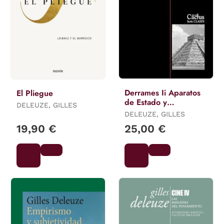
Derrames Ii Aparatos
El Pliegue
de Estado y
DELEUZE, GILLES
Axiomática Capitalista
DELEUZE, GILLES
19,90 €
25,00 €