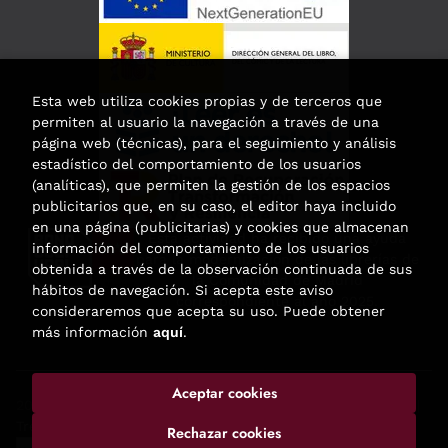
Esta web utiliza cookies propias y de terceros que
permiten al usuario la navegación a través de una
página web (técnicas), para el seguimiento y análisis
estadístico del comportamiento de los usuarios
(analíticas), que permiten la gestión de los espacios
publicitarios que, en su caso, el editor haya incluido
en una página (publicitarias) y cookies que almacenan
Esta actividad ha recibido una ayuda
información del comportamiento de los usuarios
para la modernización de las librerías de
obtenida a través de la observación continuada de sus
la Comunidad de Madrid
hábitos de navegación. Si acepta este aviso
correspondiente al año 2025.
consideraremos que acepta su uso. Puede obtener
más información
aquí
.
Aceptar cookies
2026 ©
Enclave de libros
. Todos los Derechos Reservados |
Trevenque Group
Rechazar cookies