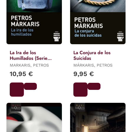
La Ira de los
La Conjura de los
Humillados (Serie
Suicidas
Kostas Jaritos, 16)
MARKARIS, PETROS
MÁRKARIS, PETROS
10,95 €
9,95 €