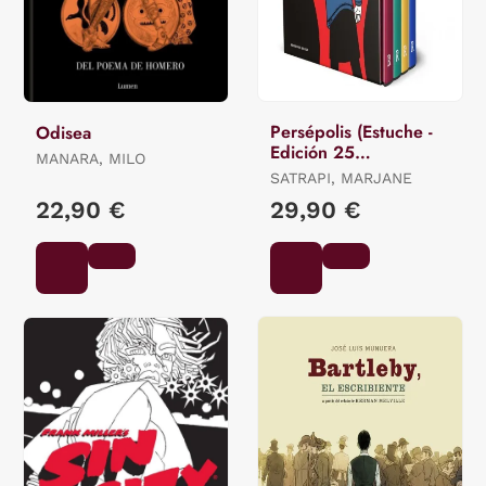
Persépolis (Estuche -
Odisea
Edición 25
MANARA, MILO
Aniversario)
SATRAPI, MARJANE
22,90 €
29,90 €