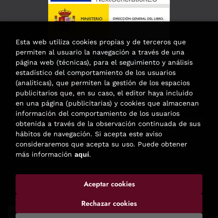
Esta web utiliza cookies propias y de terceros que
permiten al usuario la navegación a través de una
página web (técnicas), para el seguimiento y análisis
estadístico del comportamiento de los usuarios
(analíticas), que permiten la gestión de los espacios
publicitarios que, en su caso, el editor haya incluido
en una página (publicitarias) y cookies que almacenan
Esta actividad ha recibido una ayuda
información del comportamiento de los usuarios
para la modernización de las librerías de
obtenida a través de la observación continuada de sus
la Comunidad de Madrid
hábitos de navegación. Si acepta este aviso
correspondiente al año 2025.
consideraremos que acepta su uso. Puede obtener
más información
aquí
.
Aceptar cookies
2026 ©
Enclave de libros
. Todos los Derechos Reservados |
Trevenque Group
Rechazar cookies