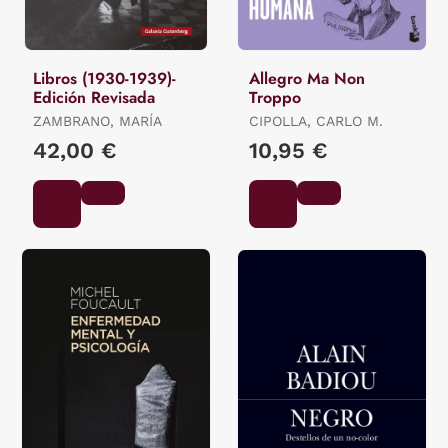
Libros (1930-1939)-
Allegro Ma Non
Edición Revisada
Troppo
ZAMBRANO, MARÍA
CIPOLLA, CARLO M.
42,00 €
10,95 €