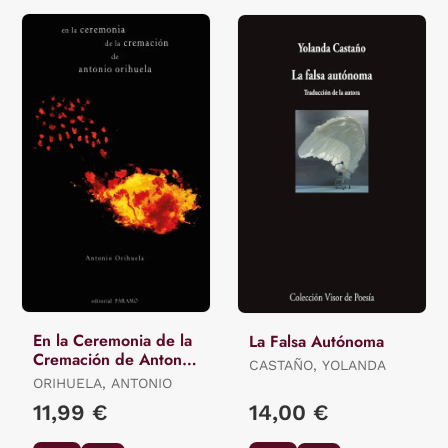
En la Ceremonia de la
La Falsa Autónoma
Cremación de Antonio
CASTAÑO, YOLANDA
Orihuela
ORIHUELA, ANTONIO
11,99 €
14,00 €