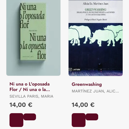
Ni una o L'oposada
Greenwashing
Flor / Ni una o la
MARTÍNEZ JUAN, ALICIA
Opuesta Flor.
SEVILLA PARIS, MARIA
ES.
14,00 €
14,00 €