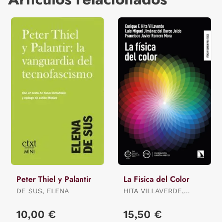
Peter Thiel y Palantir
La Fisica del Color
DE SUS, ELENA
HITA VILLAVERDE,
ENRIQUE F. / JIMÉNEZ
DEL BARCO JALDO,
10,00 €
15,50 €
LUIS MI