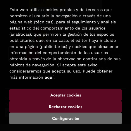
Esta web utiliza cookies propias y de terceros que
permiten al usuario la navegación a través de una
página web (técnicas), para el seguimiento y análisis
estadístico del comportamiento de los usuarios
(analíticas), que permiten la gestión de los espacios
publicitarios que, en su caso, el editor haya incluido
en una página (publicitarias) y cookies que almacenan
Esta actividad ha recibido una ayuda
información del comportamiento de los usuarios
para la modernización de las librerías de
obtenida a través de la observación continuada de sus
la Comunidad de Madrid
hábitos de navegación. Si acepta este aviso
correspondiente al año 2025.
consideraremos que acepta su uso. Puede obtener
más información
aquí
.
Aceptar cookies
2026 ©
Enclave de libros
. Todos los Derechos Reservados |
Trevenque Group
Rechazar cookies
Configuración