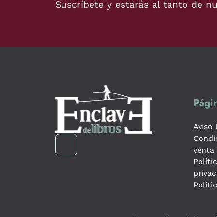
Suscríbete y estarás al tanto de n
Págin
Aviso 
Condi
venta
Políti
privac
Políti