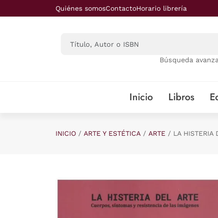
Saltar al contenido principal
Quiénes somos
Contacto
Horario librería
Búsqueda avanz
Inicio
Libros
Ed
INICIO
ARTE Y ESTÉTICA
ARTE
LA HISTERIA 