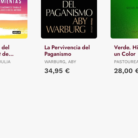
 del
La Pervivencia del
Verde. Hi
t de
Paganismo
un Color
tas
JULIA
WARBURG, ABY
PASTOUREA
34,95 €
28,00 