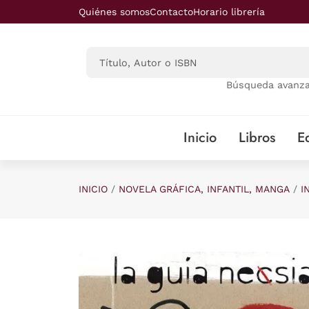
Saltar al contenido principal
Quiénes somos
Contacto
Horario librería
Búsqueda avanz
Inicio
Libros
Ed
INICIO
NOVELA GRÁFICA, INFANTIL, MANGA
I