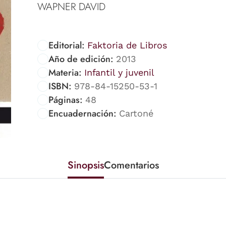
WAPNER DAVID
Editorial:
Faktoria de Libros
Año de edición:
2013
Materia:
Infantil y juvenil
ISBN:
978-84-15250-53-1
Páginas:
48
Encuadernación:
Cartoné
Sinopsis
Comentarios