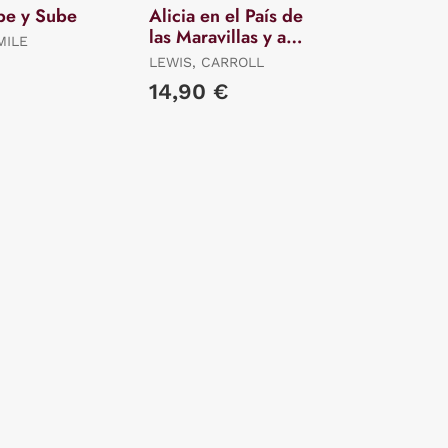
be y Sube
Alicia en el País de
las Maravillas y a
MILE
Través del Espejo
LEWIS, CARROLL
€
14,90 €