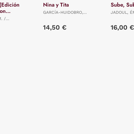
(Edición
Nina y Tita
Sube, Su
con
GARCÍA-HUIDOBRO,
JADOUL, É
ntados)
BEATRIZ
. /
ADY
14,50 €
16,00 