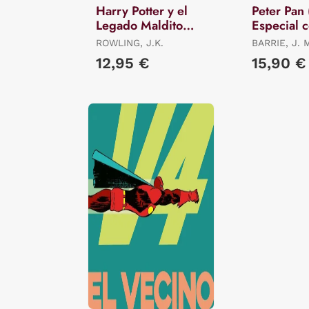
Harry Potter y el
Peter Pan 
Legado Maldito
Especial 
(Harry Potter 8)
Cantos Ti
ROWLING, J.K.
BARRIE, J. M
DESIDIA, L
12,95 €
15,90 €