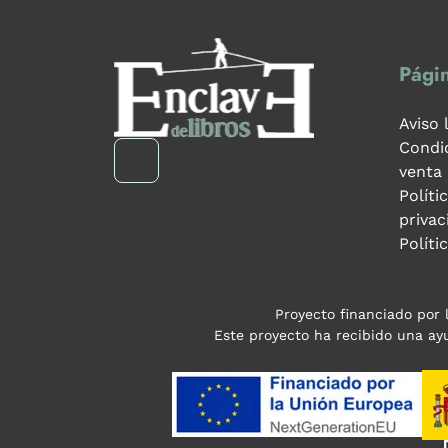
Págin
Aviso 
Condi
venta
Políti
privac
Políti
Proyecto financiado por l
Este proyecto ha recibido una ayu