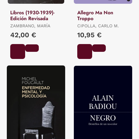
Libros (1930-1939)-
Allegro Ma Non
Edición Revisada
Troppo
ZAMBRANO, MARÍA
CIPOLLA, CARLO M.
42,00 €
10,95 €