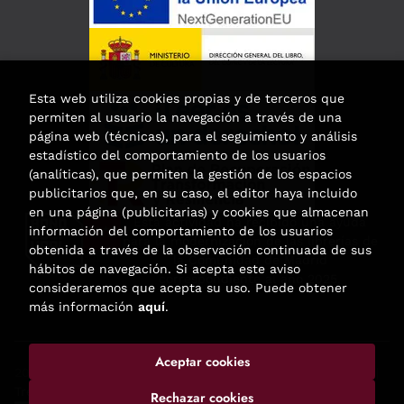
Esta web utiliza cookies propias y de terceros que
permiten al usuario la navegación a través de una
página web (técnicas), para el seguimiento y análisis
estadístico del comportamiento de los usuarios
(analíticas), que permiten la gestión de los espacios
publicitarios que, en su caso, el editor haya incluido
en una página (publicitarias) y cookies que almacenan
Esta actividad ha recibido una ayuda
información del comportamiento de los usuarios
para la modernización de las librerías de
obtenida a través de la observación continuada de sus
la Comunidad de Madrid
hábitos de navegación. Si acepta este aviso
correspondiente al año 2025.
consideraremos que acepta su uso. Puede obtener
más información
aquí
.
Aceptar cookies
2026 ©
Enclave de libros
. Todos los Derechos Reservados |
Trevenque Group
Rechazar cookies