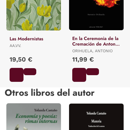
En la Ceremonia de la
Las Modernistas
Cremación de Antonio
AA.VV.
Orihuela
ORIHUELA, ANTONIO
19,50 €
11,99 €
Otros libros del autor