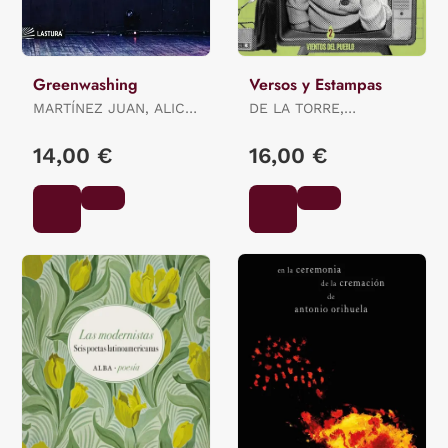
Greenwashing
Versos y Estampas
MARTÍNEZ JUAN, ALICIA
DE LA TORRE,
ES.
JOSEFINA
14,00 €
16,00 €