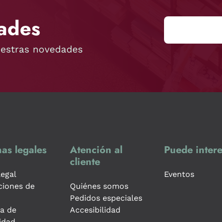
ades
uestras novedades
as legales
Atención al
Puede intere
cliente
legal
Eventos
ciones de
Quiénes somos
Pedidos especiales
ca de
Accesibilidad
idad