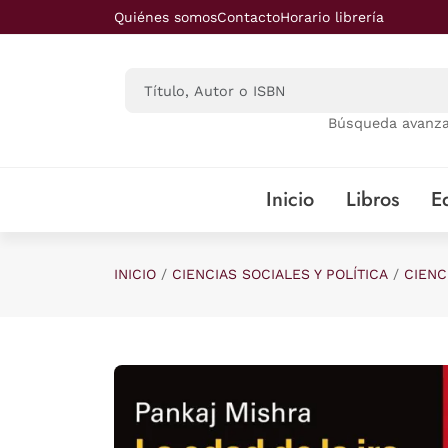
Saltar al contenido principal
Quiénes somos
Contacto
Horario librería
Búsqueda avanz
Inicio
Libros
Ed
INICIO
CIENCIAS SOCIALES Y POLÍTICA
CIENC