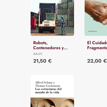
Robots,
El Cuidad
Contenedores y
Fragment
Plataformas
AA.VV
21,50 €
22,00 €