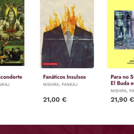
sconderte
Fanáticos Insulsos
Para no S
El Buda e
NKAJ
MISHRA, PANKAJ
Mundo
MISHRA, P
21,00 €
21,90 