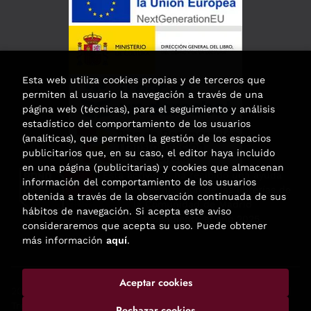
Esta web utiliza cookies propias y de terceros que
permiten al usuario la navegación a través de una
página web (técnicas), para el seguimiento y análisis
estadístico del comportamiento de los usuarios
(analíticas), que permiten la gestión de los espacios
publicitarios que, en su caso, el editor haya incluido
en una página (publicitarias) y cookies que almacenan
Esta actividad ha recibido una ayuda
información del comportamiento de los usuarios
para la modernización de las librerías de
obtenida a través de la observación continuada de sus
la Comunidad de Madrid
hábitos de navegación. Si acepta este aviso
correspondiente al año 2025.
consideraremos que acepta su uso. Puede obtener
más información
aquí
.
Aceptar cookies
2026 ©
Enclave de libros
. Todos los Derechos Reservados |
Trevenque Group
Rechazar cookies