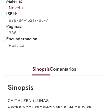
Materia:
Novela
ISBN:
978-84-15217-65-7
Páginas:
336
Encuadernación:
Rústica
Sinopsis
Comentarios
Sinopsis
CAITHLEEN (LUNAS
VECES,ADOLESCENCIAPENSI¢N DE D SE