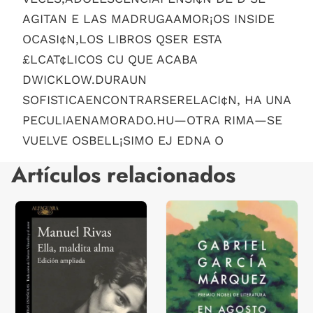
AGITAN E LAS MADRUGAAMOR¡OS INSIDE
OCASI¢N,LOS LIBROS QSER ESTA
£LCAT¢LICOS CU QUE ACABA
DWICKLOW.DURAUN
SOFISTICAENCONTRARSERELACI¢N, HA UNA
PECULIAENAMORADO.HU—OTRA RIMA—SE
VUELVE OSBELL¡SIMO EJ EDNA O
Artículos relacionados