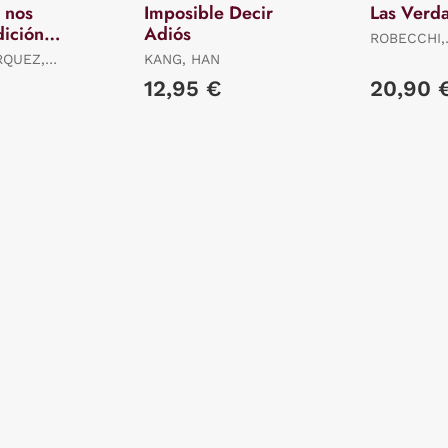
 nos
Imposible Decir
Las Verd
ición
Adiós
ROBECCHI,
ALESSAND
RQUEZ,
KANG, HAN
12,95 €
20,90 