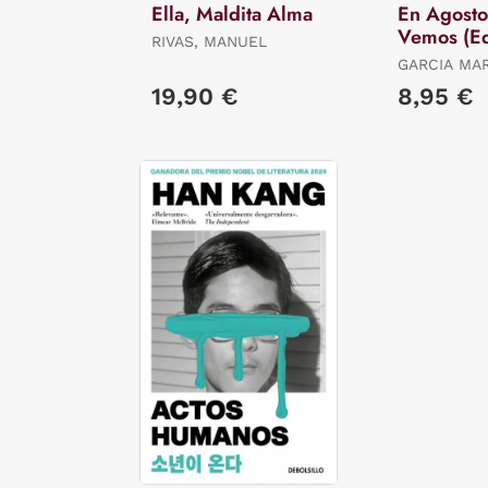
Ella, Maldita Alma
En Agosto
Vemos (Ed
RIVAS, MANUEL
Limitada)
GARCIA MA
GABRIEL
19,90 €
8,95 €