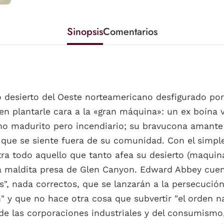
Sinopsis
Comentarios
co desierto del Oeste norteamericano desfigurado po
en plantarle cara a la «gran máquina»: un ex boína 
ano madurito pero incendiario; su bravucona amante y
 que se siente fuera de su comunidad. Con el simp
a todo aquello que tanto afea su desierto (maquina
, la maldita presa de Glen Canyon. Edward Abbey cuen
es", nada correctos, que se lanzarán a la persecució
" y que no hace otra cosa que subvertir "el orden na
e las corporaciones industriales y del consumismo,