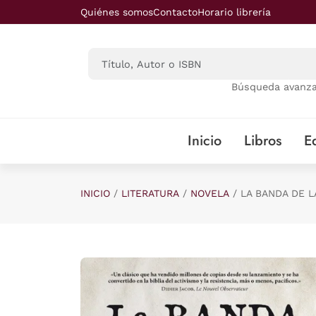
Saltar al contenido principal
Quiénes somos
Contacto
Horario librería
Búsqueda avanz
Inicio
Libros
Ed
INICIO
LITERATURA
NOVELA
LA BANDA DE L