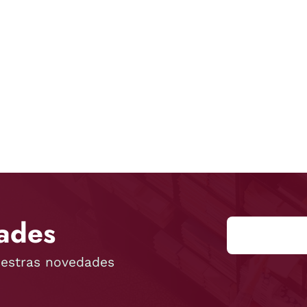
ades
uestras novedades