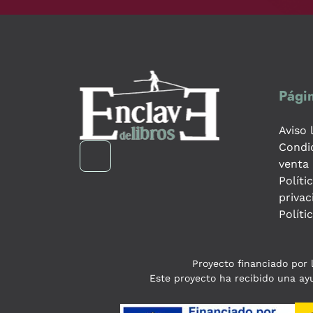
Págin
Aviso 
Condi
venta
Políti
privac
Políti
Proyecto financiado por l
Este proyecto ha recibido una ayu