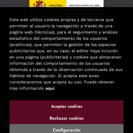
Esta web utiliza cookies propias y de terceros que
permiten al usuario la navegación a través de una
página web (técnicas), para el seguimiento y análisis
estadístico del comportamiento de los usuarios
(analíticas), que permiten la gestión de los espacios
publicitarios que, en su caso, el editor haya incluido
en una página (publicitarias) y cookies que almacenan
Esta actividad ha recibido una ayuda
información del comportamiento de los usuarios
para la modernización de las librerías de
obtenida a través de la observación continuada de sus
la Comunidad de Madrid
hábitos de navegación. Si acepta este aviso
correspondiente al año 2025.
consideraremos que acepta su uso. Puede obtener
más información
aquí
.
Aceptar cookies
2026 ©
Enclave de libros
. Todos los Derechos Reservados |
Trevenque Group
Rechazar cookies
Configuración