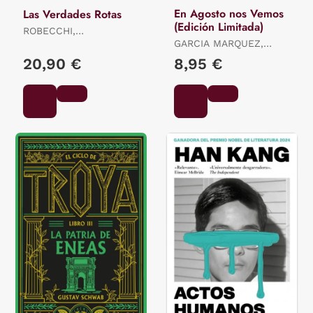
En Agosto nos Vemos
Las Verdades Rotas
(Edición Limitada)
ROBECCHI,
ALESSANDRO
GARCIA MARQUEZ,
GABRIEL
20,90 €
8,95 €