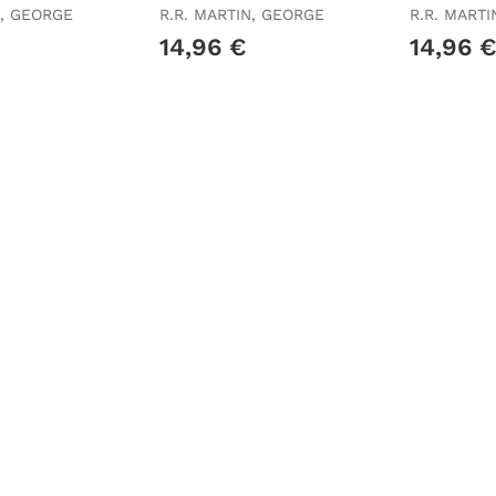
)
y Fuego 4)
y Fuego 1
N, GEORGE
R.R. MARTIN, GEORGE
R.R. MART
14,96 €
14,96 