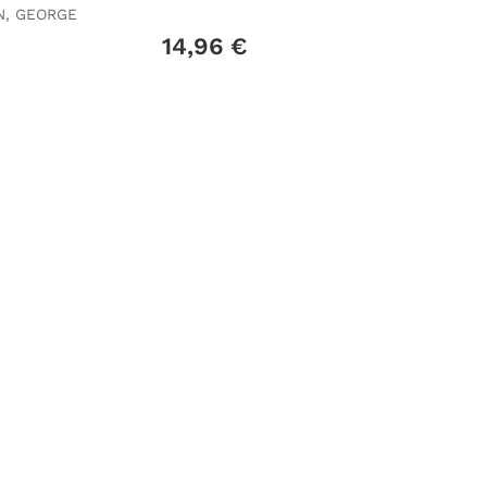
)
IN, GEORGE
€
14,96 €