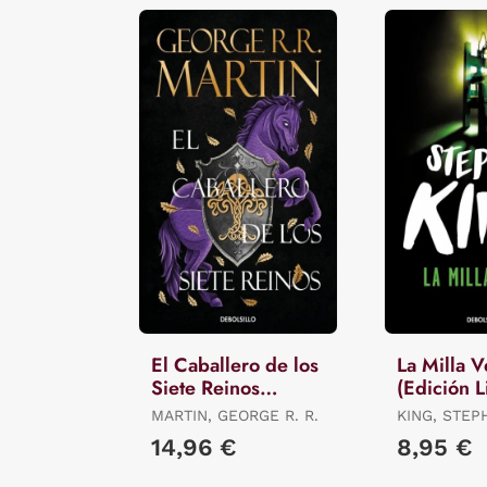
El Caballero de los
La Milla 
Siete Reinos
(Edición L
(Canción de Hielo
Verano)
MARTIN, GEORGE R. R.
KING, STEP
y Fuego)
14,96 €
8,95 €