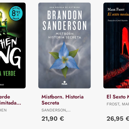
Verde
Mistborn. Historia
El Sexto 
imitada ·
Secreta
FROST, MA
HEN
SANDERSON,
BRANDON
21,90 €
26,95 