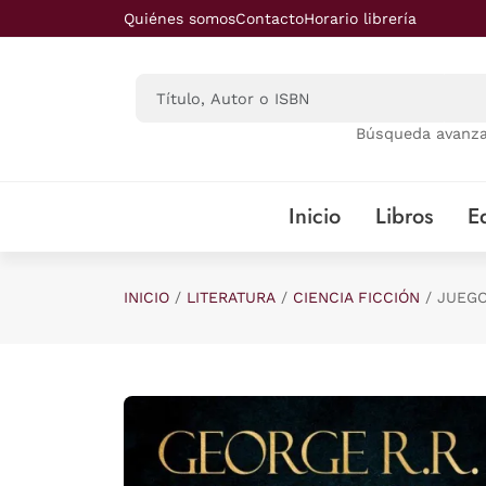
Saltar al contenido principal
Quiénes somos
Contacto
Horario librería
Búsqueda avanz
Inicio
Libros
Ed
INICIO
LITERATURA
CIENCIA FICCIÓN
JUEGO