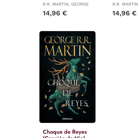
de Hielo y Fuego
y Fuego 5
R.R. MARTIN, GEORGE
R.R. MARTI
3)
14,96 €
14,96 €
Choque de Reyes