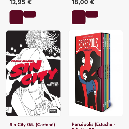
12,95 €
18,00 €
Persépolis (Estuche -
Sin City 05. (Cartoné)