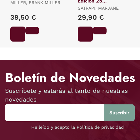
Edición 25
MILLER, FRANK MILLER
Aniversario)
SATRAPI, MARJANE
39,50 €
29,90 €
Boletín de Novedades
Suscríbete y estarás al tanto de nuestras
novedades
He leído y acepto la Política de privacidad