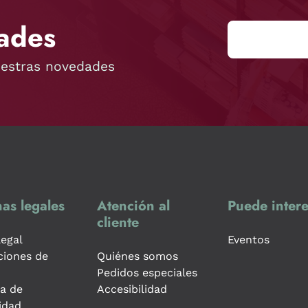
ades
uestras novedades
as legales
Atención al
Puede intere
cliente
legal
Eventos
ciones de
Quiénes somos
Pedidos especiales
ca de
Accesibilidad
idad