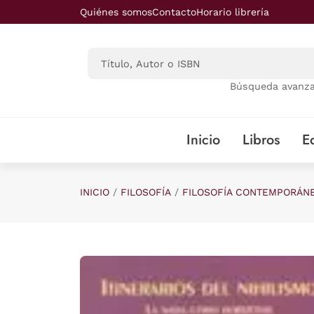
Saltar al contenido principal
Quiénes somos
Contacto
Horario librería
Búsqueda avanz
Inicio
Libros
Ed
INICIO
FILOSOFÍA
FILOSOFÍA CONTEMPORÁN