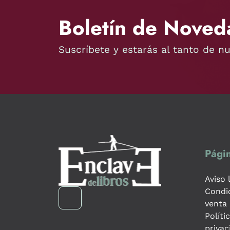
Boletín de Noved
Suscríbete y estarás al tanto de n
Págin
Aviso 
Condi
venta
Políti
privac