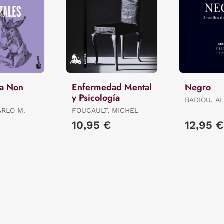
Ma Non
Enfermedad Mental
Negro
y Psicología
BADIOU, AL
ARLO M.
FOUCAULT, MICHEL
10,95 €
12,95 €