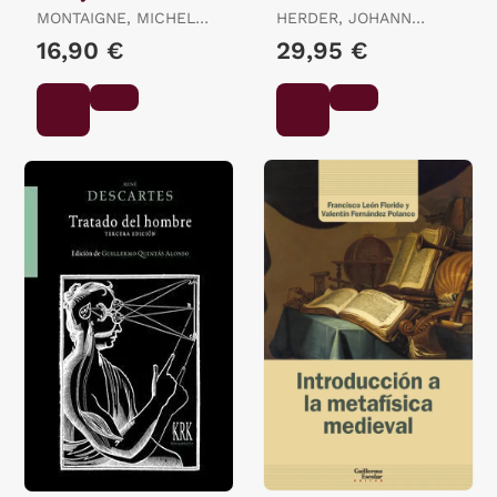
Pura
MONTAIGNE, MICHEL
HERDER, JOHANN
DE
GOTTFRIED
16,90 €
29,95 €