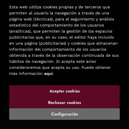
Esta web utiliza cookies propias y de terceros que
permiten al usuario la navegación a través de una
página web (técnicas), para el seguimiento y análisis
estadístico del comportamiento de los usuarios
(analíticas), que permiten la gestión de los espacios
publicitarios que, en su caso, el editor haya incluido
en una página (publicitarias) y cookies que almacenan
Esta actividad ha recibido una ayuda
información del comportamiento de los usuarios
para la modernización de las librerías de
obtenida a través de la observación continuada de sus
la Comunidad de Madrid
hábitos de navegación. Si acepta este aviso
correspondiente al año 2025.
consideraremos que acepta su uso. Puede obtener
más información
aquí
.
Aceptar cookies
2026 ©
Enclave de libros
. Todos los Derechos Reservados |
Trevenque Group
Rechazar cookies
Configuración