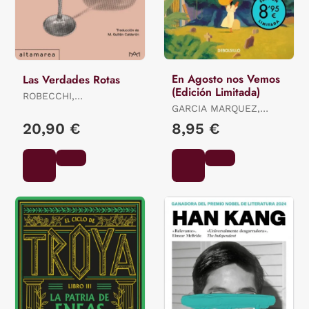
En Agosto nos Vemos
Las Verdades Rotas
(Edición Limitada)
ROBECCHI,
ALESSANDRO
GARCIA MARQUEZ,
GABRIEL
20,90 €
8,95 €