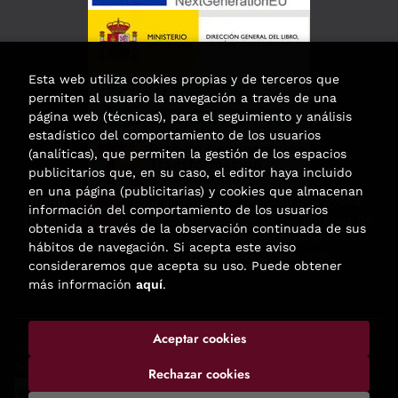
Esta web utiliza cookies propias y de terceros que
permiten al usuario la navegación a través de una
página web (técnicas), para el seguimiento y análisis
estadístico del comportamiento de los usuarios
(analíticas), que permiten la gestión de los espacios
publicitarios que, en su caso, el editor haya incluido
en una página (publicitarias) y cookies que almacenan
Esta actividad ha recibido una ayuda
información del comportamiento de los usuarios
para la modernización de las librerías de
obtenida a través de la observación continuada de sus
la Comunidad de Madrid
hábitos de navegación. Si acepta este aviso
correspondiente al año 2025.
consideraremos que acepta su uso. Puede obtener
más información
aquí
.
Aceptar cookies
2026 ©
Enclave de libros
. Todos los Derechos Reservados |
Trevenque Group
Rechazar cookies