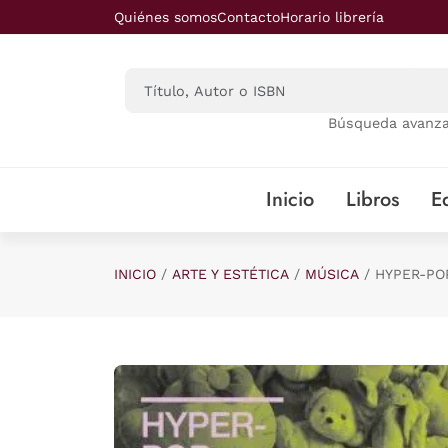
Saltar al contenido principal
Quiénes somos
Contacto
Horario librería
Búsqueda avanz
Inicio
Libros
Ed
INICIO
ARTE Y ESTÉTICA
MÚSICA
HYPER-PO