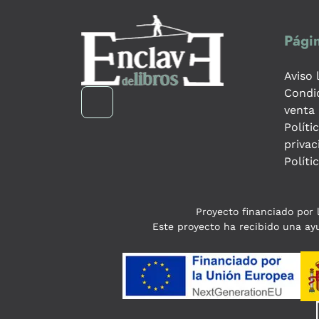
Págin
Aviso 
Condi
venta
Políti
privac
Políti
Proyecto financiado por l
Este proyecto ha recibido una ayu