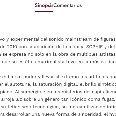
Sinopsis
Comentarios
sivo y experimental del sonido mainstream de figura
de 2010 con la aparición de la icónica SOPHIE y del 
ia se expresa no solo en la obra de múltiples artista
 que su estética maximalista tuvo en la música dance
exhibir sin pudor y llevar al extremo los artificios 
r el autotune, la saturación digital, el brillo sintétic
ano. Al sumergirse en los misterios del capita­lismo 
 arroja luz sobre un género tan icónico coma fugaz
a, su fetichismo tecnológico, su mercantilización infi
ara desa­rrollar una nueva forma de sinceridad, el h