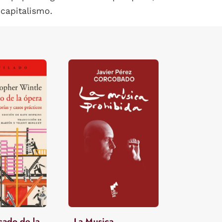
 capitalismo.
icado de la
La Musica