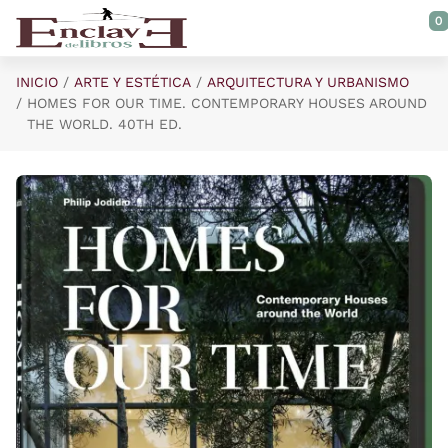
Saltar al contenido principal
0
INICIO
ARTE Y ESTÉTICA
ARQUITECTURA Y URBANISMO
HOMES FOR OUR TIME. CONTEMPORARY HOUSES AROUND
THE WORLD. 40TH ED.