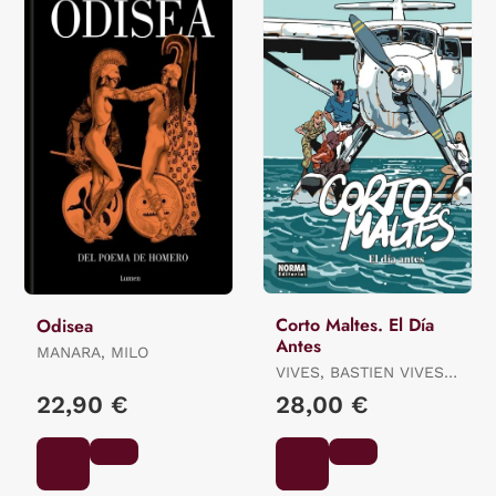
Corto Maltes. El Día
Odisea
Antes
MANARA, MILO
VIVES, BASTIEN VIVES /
QUENEHEN, MARTIN
22,90 €
28,00 €