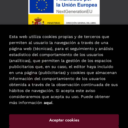
Esta web utiliza cookies propias y de terceros que
permiten al usuario la navegación a través de una
página web (técnicas), para el seguimiento y análisis
estadístico del comportamiento de los usuarios
(analíticas), que permiten la gestión de los espacios
publicitarios que, en su caso, el editor haya incluido
en una página (publicitarias) y cookies que almacenan
Esta actividad ha recibido una ayuda
información del comportamiento de los usuarios
para la modernización de las librerías de
obtenida a través de la observación continuada de sus
la Comunidad de Madrid
hábitos de navegación. Si acepta este aviso
correspondiente al año 2025.
consideraremos que acepta su uso. Puede obtener
más información
aquí
.
Aceptar cookies
2026 ©
Enclave de libros
. Todos los Derechos Reservados |