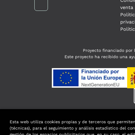
Condi
venta
Políti
privac
Políti
Proyecto financiado por l
Este proyecto ha recibido una ayu
Esta web utiliza cookies propias y de terceros que permite
(técnicas), para el seguimiento y análisis estadístico del c
gestión de los espacios publicitarios que, en su caso, el edi