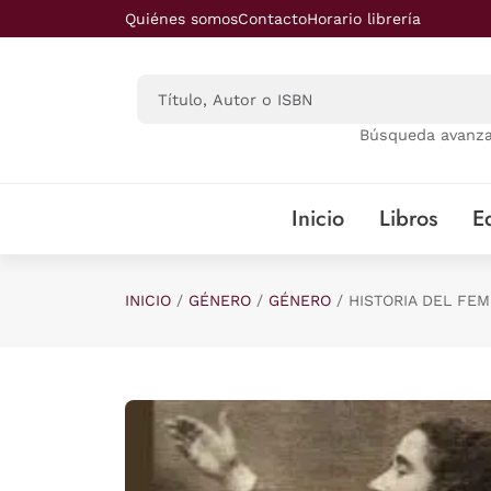
Saltar al contenido principal
Quiénes somos
Contacto
Horario librería
Búsqueda avanz
Inicio
Libros
Ed
INICIO
GÉNERO
GÉNERO
HISTORIA DEL FEM