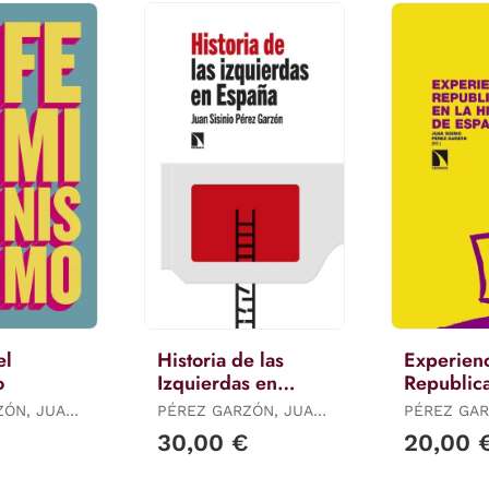
el
Historia de las
Experien
o
Izquierdas en
Republica
España
Historia 
ZÓN, JUAN
PÉREZ GARZÓN, JUAN
PÉREZ GAR
SISINIO
SISINIO
30,00 €
20,00 