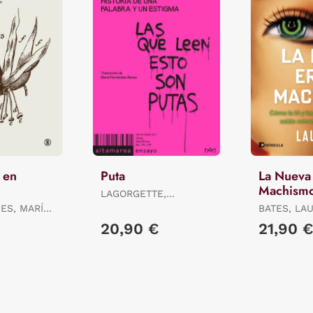
 en
Puta
La Nueva 
Machism
LAGORGETTE,
DOMINIQUE
ES, MARÍA
BATES, LA
20,90 €
21,90 