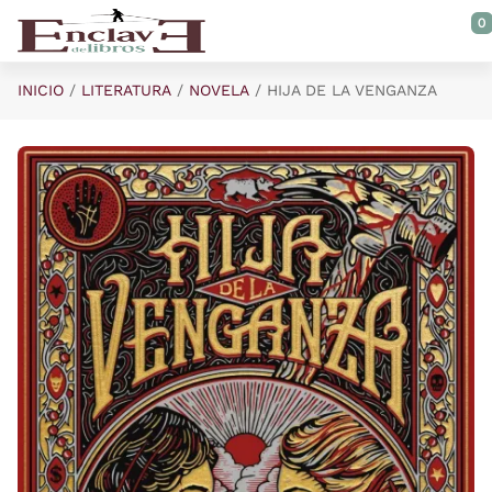
Saltar al contenido principal
0
INICIO
LITERATURA
NOVELA
HIJA DE LA VENGANZA