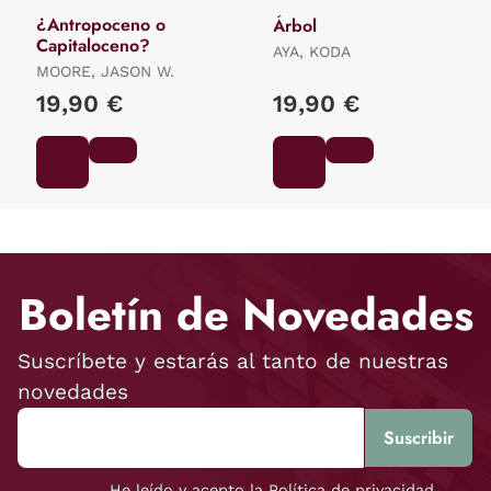
¿Antropoceno o
Árbol
Capitaloceno?
AYA, KODA
MOORE, JASON W.
19,90 €
19,90 €
Boletín de Novedades
Suscríbete y estarás al tanto de nuestras
novedades
He leído y acepto la Política de privacidad