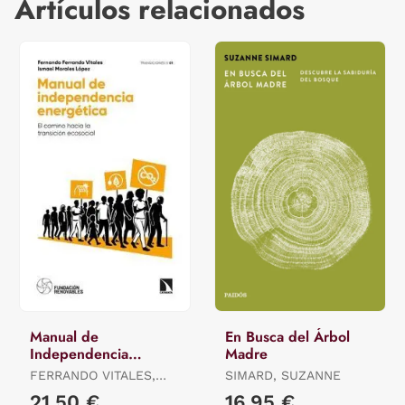
Artículos relacionados
Manual de
En Busca del Árbol
Independencia
Madre
Energética
FERRANDO VITALES,
SIMARD, SUZANNE
FERNANDO / MORALES
21,50 €
16,95 €