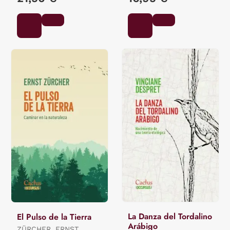
LÓPEZ, ISMAEL
La Danza del Tordalino
El Pulso de la Tierra
Arábigo
ZÜRCHER, ERNST