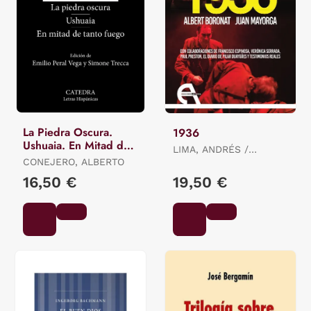
La Piedra Oscura.
1936
Ushuaia. En Mitad de
LIMA, ANDRÉS /
Tanto Fuego
CONEJERO, ALBERTO
BORONAT, ALBERT /
CAVESTANY, JUAN /
16,50 €
19,50 €
MAYORGA / MAYORGA,
JUAN