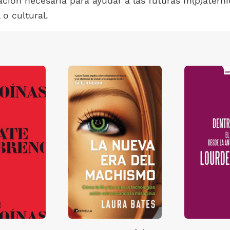
ación necesaria para ayudar a las futuras m(p)aternid
 o cultural.