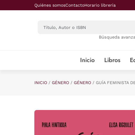
Saltar al contenido principal
Quiénes somos
Contacto
Horario librería
Búsqueda avanz
Inicio
Libros
Ed
INICIO
GÉNERO
GÉNERO
GUÍA FEMINISTA 