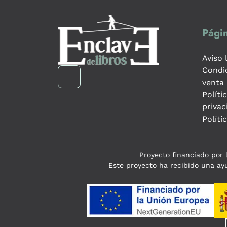
Págin
Aviso 
Condi
venta
Políti
privac
Políti
Proyecto financiado por l
Este proyecto ha recibido una ayu