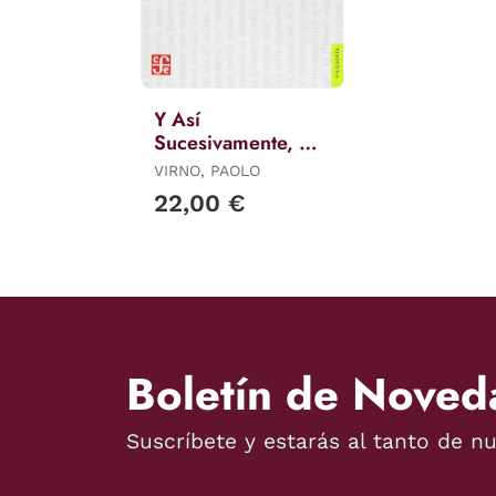
Y Así
Sucesivamente, Al
Infinito
VIRNO, PAOLO
22,00 €
Boletín de Noved
Suscríbete y estarás al tanto de n