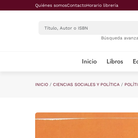
Saltar al contenido principal
Quiénes somos
Contacto
Horario librería
Búsqueda avanz
Inicio
Libros
Ed
INICIO
CIENCIAS SOCIALES Y POLÍTICA
POLÍT