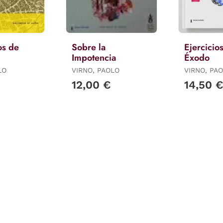
os de
Sobre la
Ejercicio
Impotencia
Éxodo
to
LO
VIRNO, PAOLO
VIRNO, PA
12,00 €
14,50 