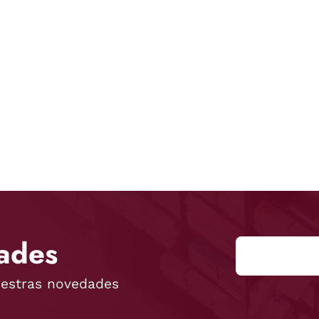
ades
uestras novedades