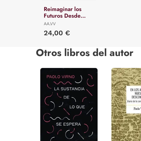
Reimaginar los
Futuros Desde
América Latina
AA.VV
24,00 €
Otros libros del autor