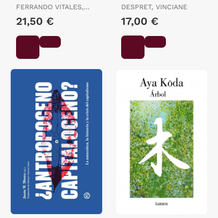
Energética
FERRANDO VITALES,
DESPRET, VINCIANE
FERNANDO / MORALES
21,50 €
17,00 €
LÓPEZ, ISMAEL