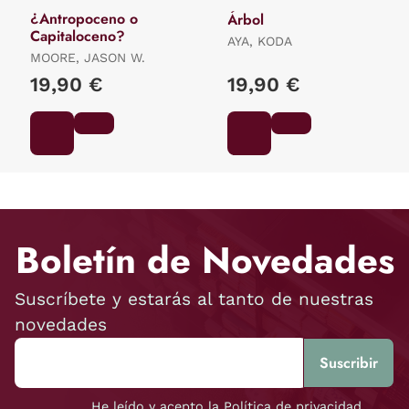
¿Antropoceno o
Árbol
Capitaloceno?
AYA, KODA
MOORE, JASON W.
19,90 €
19,90 €
Boletín de Novedades
Suscríbete y estarás al tanto de nuestras
novedades
He leído y acepto la Política de privacidad