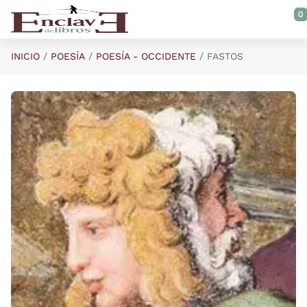
Saltar al contenido principal
0
INICIO
POESÍA
POESÍA - OCCIDENTE
FASTOS