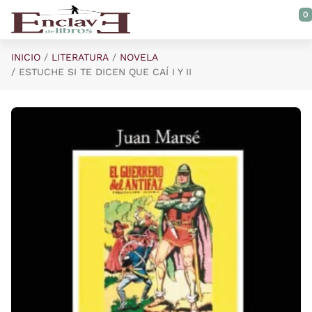
Saltar al contenido principal
0
INICIO
LITERATURA
NOVELA
ESTUCHE SI TE DICEN QUE CAÍ I Y II