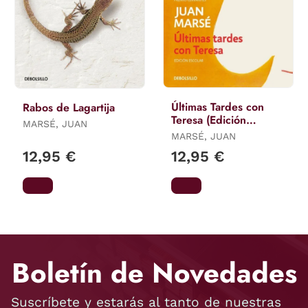
Últimas Tardes con
Rabos de Lagartija
Teresa (Edición
MARSÉ, JUAN
Escolar)
MARSÉ, JUAN
12,95 €
12,95 €
Boletín de Novedades
Suscríbete y estarás al tanto de nuestras