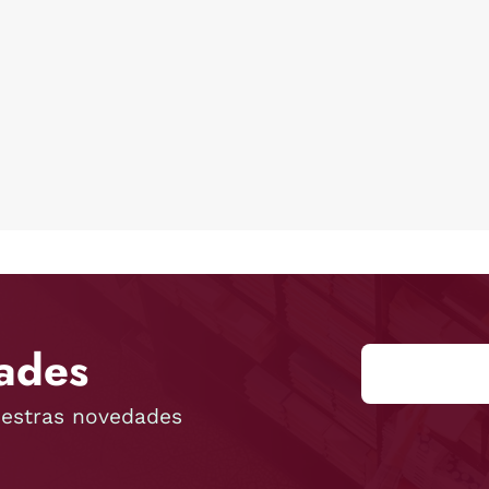
ades
uestras novedades