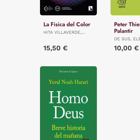
La Fisica del Color
Peter Thie
Palantir
HITA VILLAVERDE,
ENRIQUE F. / JIMÉNEZ
DE SUS, EL
DEL BARCO JALDO,
15,50 €
10,00 €
LUIS MI