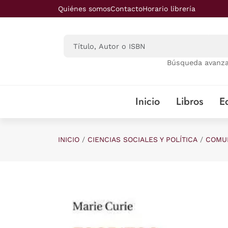
Saltar al contenido principal
Quiénes somos
Contacto
Horario librería
Búsqueda avanz
Inicio
Libros
Ed
INICIO
CIENCIAS SOCIALES Y POLÍTICA
COMUN